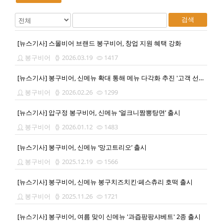
검색
[뉴스기사] 스몰비어 브랜드 봉구비어, 창업 지원 혜택 강화
봉구비어
2026.03.19
1417
[뉴스기사] 봉구비어, 신메뉴 확대 통해 메뉴 다각화 추진 '고객 선택 폭 넓힌다'
봉구비어
2026.02.26
1299
[뉴스기사] 압구정 봉구비어, 신메뉴 ‘얼크니짬뽕탕면’ 출시
봉구비어
2026.01.12
1483
[뉴스기사] 봉구비어, 신메뉴 ‘망고트리오’ 출시
봉구비어
2025.12.19
1566
[뉴스기사] 봉구비어, 신메뉴 봉구치즈치킨·페스츄리 호떡 출시
봉구비어
2025.11.26
1721
[뉴스기사] 봉구비어, 여름 맞이 신메뉴 '과즙팡팡샤베트' 2종 출시