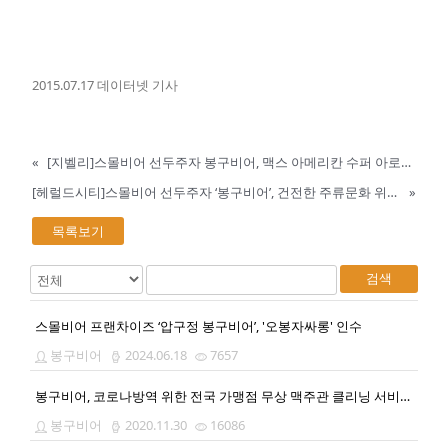
2015.07.17 데이터넷 기사
«
[지벨리]스몰비어 선두주자 봉구비어, 맥스 아메리칸 수퍼 아로마 스페셜 홉 한정판 생맥주 단독판매
[헤럴드시티]스몰비어 선두주자 ‘봉구비어’, 건전한 주류문화 위한 기부금 전달식
»
목록보기
검색
스몰비어 프랜차이즈 ‘압구정 봉구비어’, '오봉자싸롱' 인수
봉구비어
2024.06.18
7657
봉구비어, 코로나방역 위한 전국 가맹점 무상 맥주관 클리닝 서비스 시행
봉구비어
2020.11.30
16086