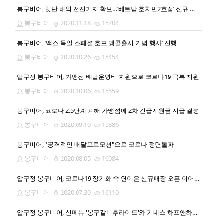
봉구비어, 잇단 해외 전진기지 확보…‘베트남 호치민2호점’ 신규 오픈
봉구비어
2020.11.18
15704
봉구비어, ‘맥스 독일 스페셜 호프 앵콜출시 기념 행사’ 진행
봉구비어
2020.10.26
15454
압구정 봉구비어, 가맹점 배달운영비 지원으로 코로나19 극복 지원
봉구비어
2020.10.06
15559
봉구비어, 코로나 2.5단계 피해 가맹점에 2차 긴급지원금 지급 결정
봉구비어
2020.09.10
15886
봉구비어, "공격적인 배달프로모션"으로 코로나 정면돌파
봉구비어
2020.08.05
16084
압구정 봉구비어, 코로나19 장기화 속 연이은 신규매장 오픈 이어져
봉구비어
2020.07.30
16110
압구정 봉구비어, 신메뉴 '봉구갈비후라이드'와 기네스 하프앤하프의 컬래버레이션